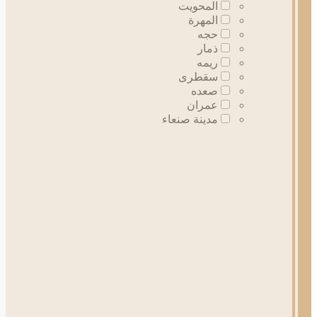
المحويت
المهرة
حجه
ذمار
ريمه
سقطرى
صعده
عمران
مدينة صنعاء