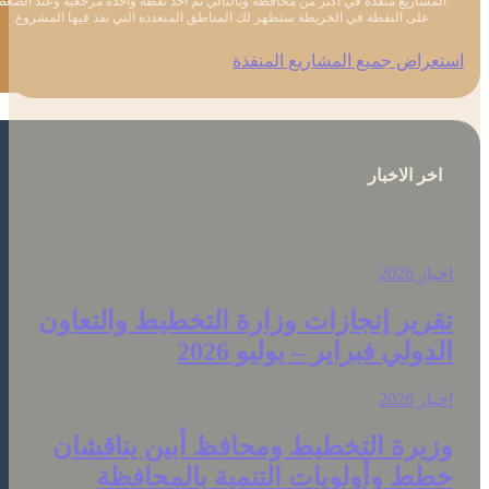
المشاريع منفذة في اكثر من محافظة وبالتالي تم اخذ نقطة واحدة مرجعية وعند الضغط
على النقطة في الخريطة ستظهر لك المناطق المتعددة التي نفذ فيها المشروع.
تعراض جميع المشاريع المنفذة
اخر الاخبار
خبار 2026
قرير إنجازات وزارة التخطيط والتعاون
لدولي فبراير – يوليو 2026
خبار 2026
زيرة التخطيط ومحافظ أبين يناقشان
طط وأولويات التنمية بالمحافظة