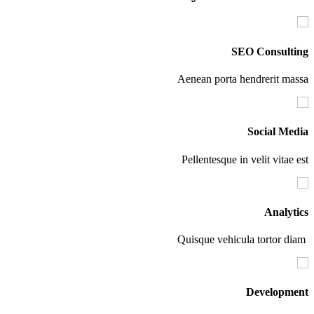
SEO Consul
Aenean porta hendrerit 
Social M
Pellentesque in velit vita
Analy
Develop