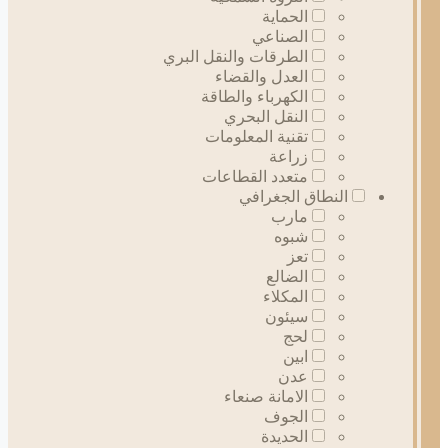
الحماية
الصناعي
الطرقات والنقل البري
العدل والقضاء
الكهرباء والطاقة
النقل البحري
تقنية المعلومات
زراعة
متعدد القطاعات
النطاق الجغرافي
مارب
شبوه
تعز
الضالع
المكلاء
سيئون
لحج
ابين
عدن
الامانة صنعاء
الجوف
الحديدة