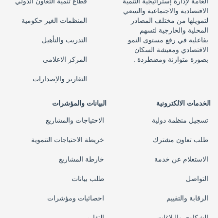
العامة لإدارة إستراتيجية التنمية
قطاع تنمية التعاون الدولي
الاقتصادية والاجتماعية والسعي
لتمويلها من مختلف المصادر
المنظمات الغير حكومية
المحلية والخارجية لتسهم
بفاعلية في رفع مستوى النمو
التدريب والتأهيل
الاقتصادي ومعيشة السكان
بصورة متوازنة ومضطردة .
المركز الاعلامي
التقارير والإصدارات
الخدمات الالكترونية
البيانات والمؤشرات
تسجيل منظمة دولية
الاحتياجات والمشاريع
طلب تعاون مشترك
خريطة الاحتياجات التنموية
الاستعلام عن خدمة
خارطة المشاريع
التواصل
طلب بيانات
الرقابة والتقييم
احصائيات ومؤشرات
الشكاوي والبلاغات
التقارير