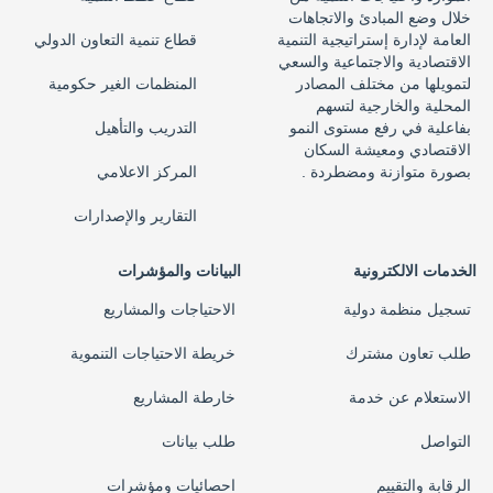
خلال وضع المبادئ والاتجاهات
العامة لإدارة إستراتيجية التنمية
قطاع تنمية التعاون الدولي
الاقتصادية والاجتماعية والسعي
لتمويلها من مختلف المصادر
المنظمات الغير حكومية
المحلية والخارجية لتسهم
بفاعلية في رفع مستوى النمو
التدريب والتأهيل
الاقتصادي ومعيشة السكان
بصورة متوازنة ومضطردة .
المركز الاعلامي
التقارير والإصدارات
الخدمات الالكترونية
البيانات والمؤشرات
تسجيل منظمة دولية
الاحتياجات والمشاريع
طلب تعاون مشترك
خريطة الاحتياجات التنموية
الاستعلام عن خدمة
خارطة المشاريع
التواصل
طلب بيانات
الرقابة والتقييم
احصائيات ومؤشرات