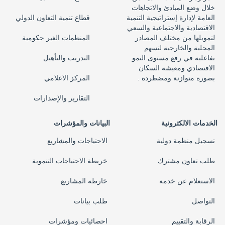
خلال وضع المبادئ والاتجاهات
العامة لإدارة إستراتيجية التنمية
قطاع تنمية التعاون الدولي
الاقتصادية والاجتماعية والسعي
لتمويلها من مختلف المصادر
المنظمات الغير حكومية
المحلية والخارجية لتسهم
بفاعلية في رفع مستوى النمو
التدريب والتأهيل
الاقتصادي ومعيشة السكان
بصورة متوازنة ومضطردة .
المركز الاعلامي
التقارير والإصدارات
الخدمات الالكترونية
البيانات والمؤشرات
تسجيل منظمة دولية
الاحتياجات والمشاريع
طلب تعاون مشترك
خريطة الاحتياجات التنموية
الاستعلام عن خدمة
خارطة المشاريع
التواصل
طلب بيانات
الرقابة والتقييم
احصائيات ومؤشرات