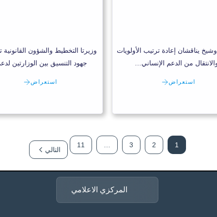
وشيخ يناقشان إعادة ترتيب الأولويات
وزيرتا التخطيط والشؤون القانونية ت
الانتقال من الدعم الإنساني…
جهود التنسيق بين الوزارتين لد
استعراض
استعراض
11
…
3
2
1
التالي
المركزي الاعلامي