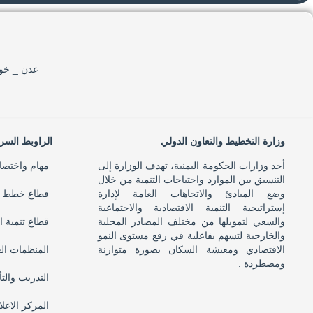
عدن _ خور
وزارة التخطيط والتعاون الدولي
الراوبط السر
أحد وزارات الحكومة اليمنية، تهدف الوزارة إلى
مهام واختصا
التنسيق بين الموارد واحتياجات التنمية من خلال
وضع المبادئ والاتجاهات العامة لإدارة
قطاع خطط ال
إستراتيجية التنمية الاقتصادية والاجتماعية
والسعي لتمويلها من مختلف المصادر المحلية
قطاع تنمية ا
والخارجية لتسهم بفاعلية في رفع مستوى النمو
الاقتصادي ومعيشة السكان بصورة متوازنة
المنظمات ال
ومضطردة .
التدريب والت
المركز الاعل