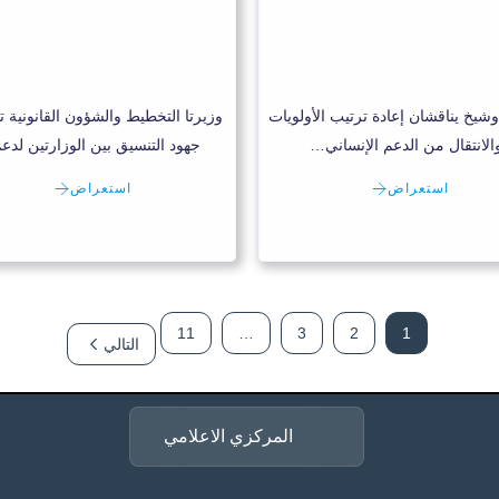
وشيخ يناقشان إعادة ترتيب الأولويات
وزيرتا التخطيط والشؤون القانونية ت
الانتقال من الدعم الإنساني…
جهود التنسيق بين الوزارتين لد
استعراض
استعراض
11
…
3
2
1
التالي
المركزي الاعلامي